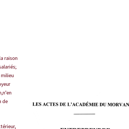
la raison
alariés;
 milieu
oyeur
n,n’en
n de
térieur,