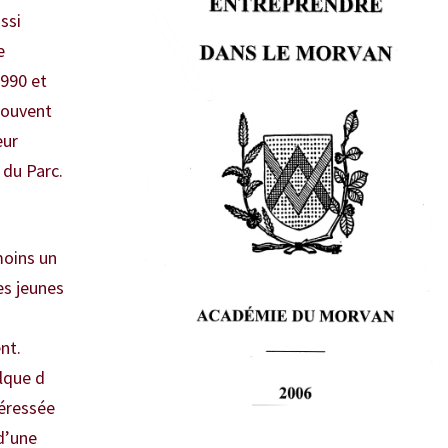
ssi
e
1990 et
souvent
eur
 du Parc.
s
moins un
es jeunes
»
ent.
lque d
téressée
d’une