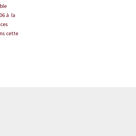
able
06 à la
 ces
ns cette